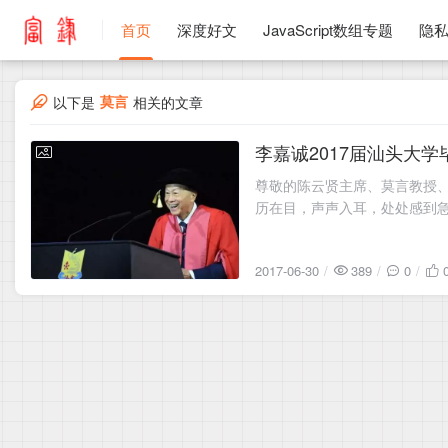
首页
深度好文
JavaScript数组专题
隐
莫言
以下是
相关的文章
李嘉诚2017届汕头大
2017-06-30
尊敬的陈云贤主席、莫言教授
历在目，声声入耳，处处感到急
2017-06-30
389
0