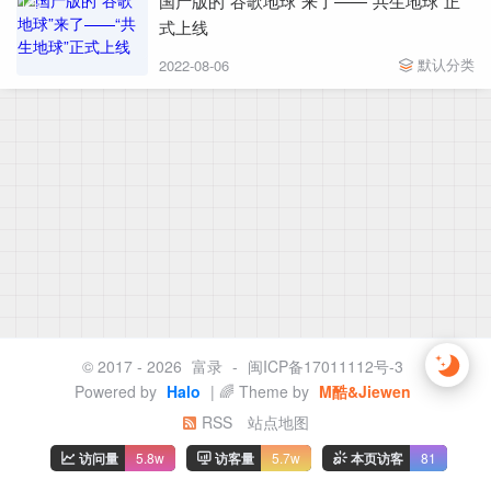
国产版的“谷歌地球”来了——“共生地球”正
式上线
默认分类
2022-08-06
© 2017 - 2026
富录
-
闽ICP备17011112号-3
Powered by
Halo
| 🌈 Theme by
M酷&Jiewen
RSS
站点地图
访问量
5.8w
访客量
5.7w
本页访客
81