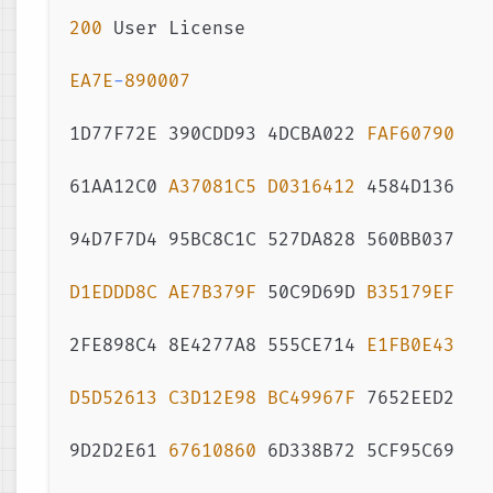
200
User
License
EA7E
-
890007
1D77F72E 390CDD93 4DCBA022 
FAF60790
61AA12C0 
A37081C5
D0316412
 4584D136

94D7F7D4 95BC8C1C 527DA828 560BB037

D1EDDD8C
AE7B379F
 50C9D69D 
B35179EF
2FE898C4 8E4277A8 555CE714 
E1FB0E43
D5D52613
C3D12E98
BC49967F
 7652EED2

9D2D2E61 
67610860
 6D338B72 5CF95C69
