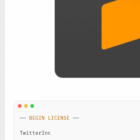
—– 
BEGIN
LICENSE
 —–

TwitterInc